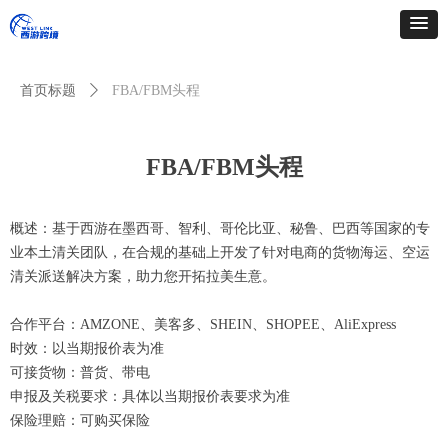
简体中文
ꀅ
首页标题
ꄲ
FBA/FBM头程
FBA/FBM头程
概述：基于西游在墨西哥、智利、哥伦比亚、秘鲁、巴西等国家的专
业本土清关团队，在合规的基础上开发了针对电商的货物海运、空运
清关派送解决方案，助力您开拓拉美生意。
合作平台：AMZONE、美客多、SHEIN、SHOPEE、AliExpress
时效：以当期报价表为准
可接货物：普货、带电
申报及关税要求：具体以当期报价表要求为准
保险理赔：可购买保险